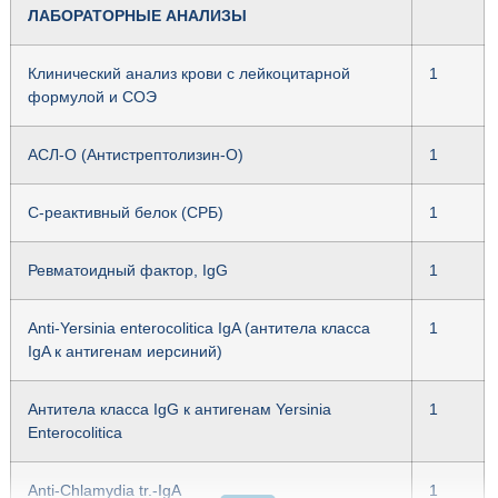
ЛАБОРАТОРНЫЕ АНАЛИЗЫ
Клинический анализ крови с лейкоцитарной
1
формулой и СОЭ
АСЛ-О (Антистрептолизин-О)
1
С-реактивный белок (СРБ)
1
Ревматоидный фактор, IgG
1
Anti-Yersinia enterocolitica IgA (антитела класса
1
IgA к антигенам иерсиний)
Антитела класса IgG к антигенам Yersinia
1
Enterocolitica
Anti-Chlamydia tr.-IgA
1