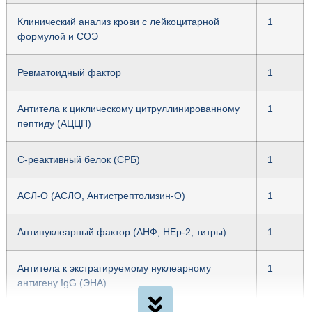
Клинический анализ крови с лейкоцитарной
1
формулой и СОЭ
Ревматоидный фактор
1
Антитела к циклическому цитруллинированному
1
пептиду (АЦЦП)
С-реактивный белок (СРБ)
1
АСЛ-О (АСЛО, Антистрептолизин-О)
1
Антинуклеарный фактор (АНФ, HEp-2, титры)
1
Антитела к экстрагируемому нуклеарному
1
антигену IgG (ЭНА)