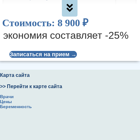
Anti-Chlamydia tr.-IgG
1
Стоимость: 8 900 ₽
Антитела к циклическому цитруллинированному
1
экономия составляет -25%
пептиду (АЦЦП)
Кальций
1
Записаться на прием →
Фосфор
1
Карта сайта
ДПИД
1
>> Перейти к карте сайта
Врачи
Цены
Остеокальцин
1
Беременность
Паратгормон
1
ИНСТРУМЕНТАЛЬНАЯ ДИАГНОСТИКА