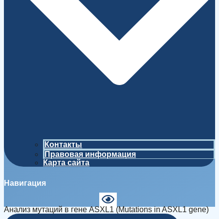
Контакты
Правовая информация
Карта сайта
Навигация
Анализ мутаций в гене ASXL1 (Mutations in ASXL1 gene)