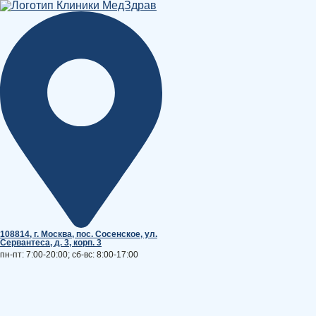
Перейти
к
содержимому
108814, г. Москва, поc. Сосенское, ул.
Сервантеса, д. 3, корп. 3
пн-пт: 7:00-20:00; сб-вс: 8:00-17:00