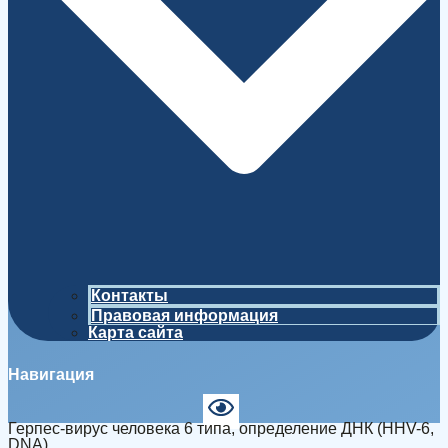
Контакты
Правовая информация
Карта сайта
Навигация
Герпес-вирус человека 6 типа, определение ДНК (HHV-6,
DNA)