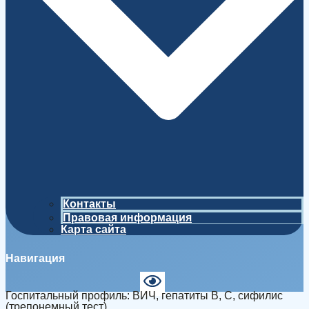
Контакты
Правовая информация
Карта сайта
Навигация
Госпитальный профиль: ВИЧ, гепатиты В, С, сифилис
(трепонемный тест)