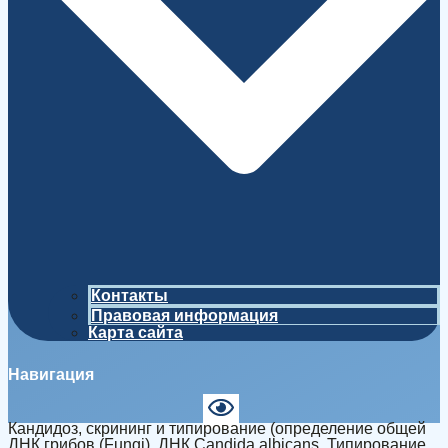
Контакты
Правовая информация
Карта сайта
Навигация
Кандидоз, скрининг и типирование (определение общей
ДНК грибов (Fungi), ДНК Candida albicans. Типирование