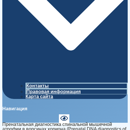
Контакты
Правовая информация
Карта сайта
Навигация
Пренатальная диагностика спинальной мышечной
атрофии в ворсинах хориона (Prenatal DNA diagnostics of